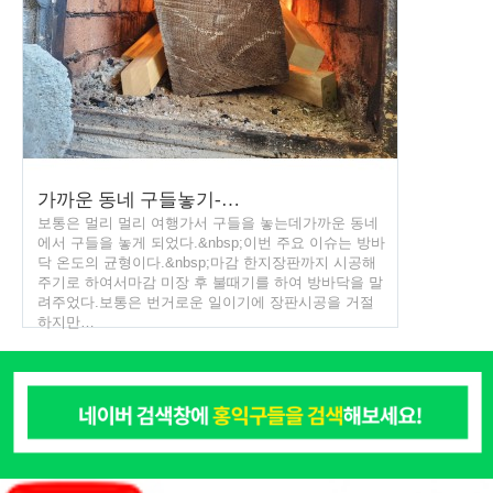
가까운 동네 구들놓기-…
보통은 멀리 멀리 여행가서 구들을 놓는데가까운 동네
에서 구들을 놓게 되었다.&nbsp;이번 주요 이슈는 방바
닥 온도의 균형이다.&nbsp;마감 한지장판까지 시공해
주기로 하여서마감 미장 후 불때기를 하여 방바닥을 말
려주었다.보통은 번거로운 일이기에 장판시공을 거절
하지만…